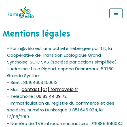
Aller
au
contenu
Mentions légales
Form@vélo est une activité hébergée par
Tilt
, la
Coopérative de Transition Ecologique Grand-
Synthoise, SCIC SAS (société par actions simplifiée)
Adresse : 1 rue Rigaud, espace Desrumaux, 59760
Grande Synthe
Siret : 85164603400013
contact [at] formavelo.fr
Mail :
Téléphone :
06 83 44 09 72
Immatriculation au registre du commerce et des
sociétés, numéro Dunkerque B 851 646 034, le
17/06/2019
Numéro de TVA intracommunautaire : FR18851646034